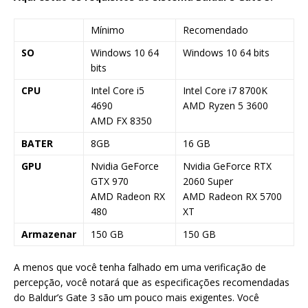
Mínimo
Recomendado
SO
Windows 10 64
Windows 10 64 bits
bits
CPU
Intel Core i5
Intel Core i7 8700K
4690
AMD Ryzen 5 3600
AMD FX 8350
BATER
8GB
16 GB
GPU
Nvidia GeForce
Nvidia GeForce RTX
GTX 970
2060 Super
AMD Radeon RX
AMD Radeon RX 5700
480
XT
Armazenar
150 GB
150 GB
A menos que você tenha falhado em uma verificação de
percepção, você notará que as especificações recomendadas
do Baldur’s Gate 3 são um pouco mais exigentes. Você