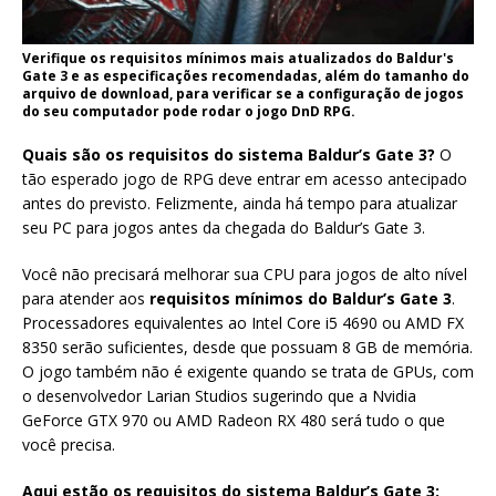
Verifique os requisitos mínimos mais atualizados do Baldur's
Gate 3 e as especificações recomendadas, além do tamanho do
arquivo de download, para verificar se a configuração de jogos
do seu computador pode rodar o jogo DnD RPG.
Quais são os requisitos do sistema Baldur’s Gate 3?
O
tão esperado jogo de RPG deve entrar em acesso antecipado
antes do previsto. Felizmente, ainda há tempo para atualizar
seu PC para jogos antes da chegada do Baldur’s Gate 3.
Você não precisará melhorar sua CPU para jogos de alto nível
para atender aos
requisitos mínimos do Baldur’s Gate 3
.
Processadores equivalentes ao Intel Core i5 4690 ou AMD FX
8350 serão suficientes, desde que possuam 8 GB de memória.
O jogo também não é exigente quando se trata de GPUs, com
o desenvolvedor Larian Studios sugerindo que a Nvidia
GeForce GTX 970 ou AMD Radeon RX 480 será tudo o que
você precisa.
Aqui estão os requisitos do sistema Baldur’s Gate 3: