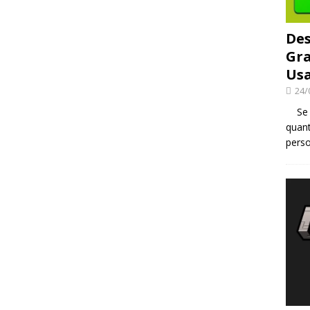
Des
Gra
Usa
24/
Se v
quant
perso