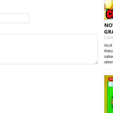
NO
GR
27/
Você 
Robux
sabi
obter