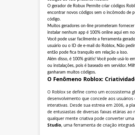
O gerador de Robux Permite criar códigos Roblo
encontrar novos códigos sem o incômodo de pe
código.
Muitos geradores on-line prometeram fornecer
instalar nenhum app é 100% online aqui em nos
Você pode usar facilmente a ferramenta gerad
usuário ou o ID de e-mail do Roblox, Não ped
então pode fica tranquilo em relação a isso.
Além disso, é 100% grátis! Você pode usá-lo e
ou instalações, pois é baseado em servidor. Mi
ganharam muitos códigos.
O Fenômeno Roblox: Criatividad
O Roblox se define como um ecossistema glo
desenvolvimento que concede aos usuários o
interativas. Desde sua estreia em 2006, a p
de entusiastas de diversas faixas etárias ao 
qualquer mente criativa pode converter uma 
Studio
, uma ferramenta de criação integrada 