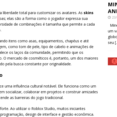
MI
AN
 liberdade total para customizar os avatares. As
skins
23
pas; elas são a forma como o jogador expressa sua
diversidade de combinações é tamanha que permite a cada
Minec
.
um va
globo
bando itens como asas, equipamentos, chapéus e até
seu
[
agem, como tom de pele, tipo de cabelo e animações de
alece os laços da comunidade, permitindo que os
. O mercado de cosméticos é, portanto, um dos maiores
do pela busca constante por originalidade.
do
e uma influência cultural notável. Ele funciona como um
m socializar, colaborar em projetos e construir amizades
ende as barreiras do jogo tradicional.
te. Ao utilizar o Roblox Studio, muitos iniciantes
 programação, design de interface e gestão econômica.