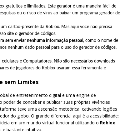
x gratuitos e ilimitados. Este gerador é uma maneira fácil de
squisas ou o risco de vírus ao baixar um programa gerador de
 um cartão-presente da Roblox. Mas aqui você não precisa
so site o gerador de códigos.
ora
sem enviar nenhuma informação pessoal
, como o nome de
imos nenhum dado pessoal para o uso do gerador de códigos,
m celulares e Computadores. Não são necessários downloads
lhares de jogadores do Roblox usaram essa ferramenta e
e sem Limites
bal de entretenimento digital e uma engine de
 poder de conceber e publicar suas próprias vivências
lataforma teve uma ascensão meteórica, cativando legiões
redor do globo. O grande diferencial aqui é a acessibilidade:
ideia em um mundo virtual funcional utilizando o
Roblox
e bastante intuitiva.